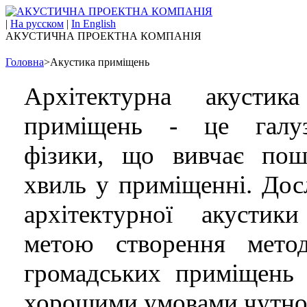
|
На русском
|
In English
АКУСТИЧНА ПРОЕКТНА КОМПАНІЯ
Головна
>
Акустика приміщень
Архітектурна акустик
приміщень - це галуз
фізики, що вивчає пош
хвиль у приміщенні. Дос
архітектурної акустик
метою створення метод
громадських приміщень 
хорошими умовами чутно