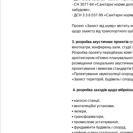
- СН 3077-84 «Санітарні норми допу
забудови»,
- ДСН 3.3.6.037-99 «Санітарні норм
Проект «Захист від шуму» містить н
щодо захисту від транспортного шум
3. розробка акустичних проектів
г
кінотеатри, конференц-зали, студії
Розробка проекту передбачає комп’
архітектором об'ємно-планувальног
розміщення спеціальних акустичних
проектування і вимогам стандартів 
«Проектування звукоізоляції огород
«Захист територій, будівель і спору
4. розробка заходів щодо віброізо
• насоcні станції,
• вентиляційні установки,
• чилери,
• трансформатори,
• промислове устаткування,
• фундаменти будівель і споруд,
• рейкові шляхи (залізничні, трамвай