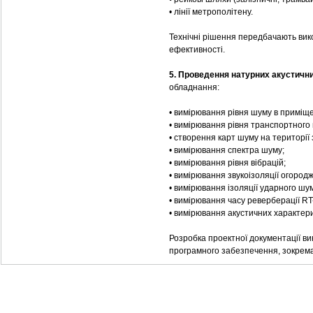
• лінії метрополітену.
Технічні рішення передбачають вико
ефективності.
5. Проведення натурних акустичн
обладнання:
• вимірювання рівня шуму в приміщ
• вимірювання рівня транспортного
• створення карт шуму на території
• вимірювання спектра шуму;
• вимірювання рівня вібрацій;
• вимірювання звукоізоляції огород
• вимірювання ізоляції ударного шу
• вимірювання часу реверберації RT
• вимірювання акустичних характер
Розробка проектної документації ви
програмного забезпечення, зокрема