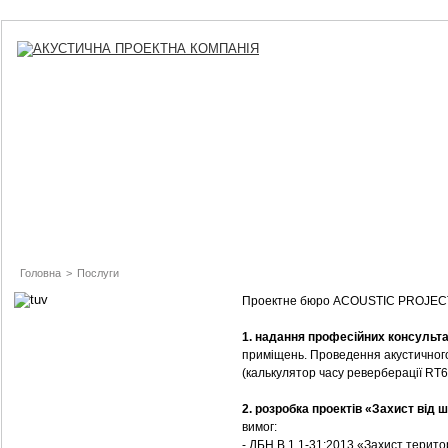
Головна
>
Послуги
Проектне бюро ACOUSTIC PROJECT п
1. надання професійних консульта
приміщень. Проведення акустичного
(калькулятор часу реверберації RT
2. розробка проектів «Захист від 
вимог:
- ДБН В.1.1-31:2013 «Захист територ