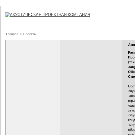
Главная
>
Проекты
Апп
Рас
Про
(тех
Защ
Общ
Стр
Сост
Зву
-ана
огр
-раз
звук
-зву
конд
-ме
обо
-мер