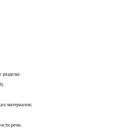
 разделы:
);
ких материалов;
ности речи.