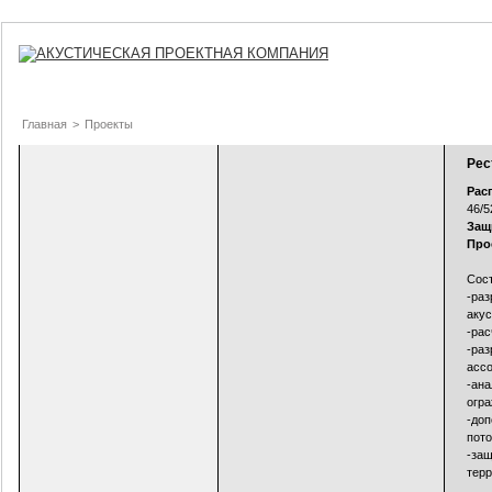
Главная
>
Проекты
Рес
Рас
46/5
Защ
Про
Сост
-раз
акус
-рас
-раз
асс
-ана
огр
-доп
пото
-за
терр