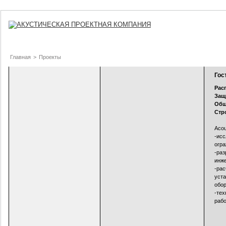
Главная
>
Проекты
Гос
Рас
Защ
Общ
Стр
Acou
-исс
огр
-раз
инже
-рас
уста
обо
-те
рабо