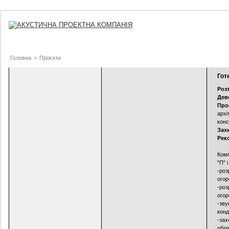
Головна
>
Проєкти
Готе
Роз
Дев
Про
архі
конс
Зах
Рек
Комп
"П" і
-роз
огор
-роз
огор
-зву
конд
-зах
обла