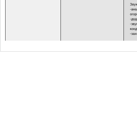
Звук
-ана
огор
-дод
-зву
конд
-зах