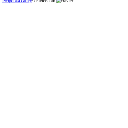
Розробка сайту
: cravter.com